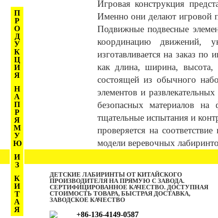
Игровая конструкция предст
П
Именно они делают игровой 
Р
Подвижные подвесные элемен
О
Д
координацию движений, у
У
К
изготавливается на заказ по
Ц
как длина, ширина, высота,
И
Я
состоящей из обычного набо
Н
элементов и развлекательных
А
безопасных материалов на 
П
Р
тщательные испытания и контр
Я
М
проверяется на соответствие 
У
модели веревочных лабиринтов
Ю
И
З
ДЕТСКИЕ ЛАБИРИНТЫ ОТ КИТАЙСКОГО
К
ПРОИЗВОДИТЕЛЯ НА ПРЯМУЮ С ЗАВОДА.
И
СЕРТИФИЦИРОВАННОЕ КАЧЕСТВО. ДОСТУПНАЯ
СТОИМОСТЬ ТОВАРА, БЫСТРАЯ ДОСТАВКА,
Т
ЗАВОДСКОЕ КАЧЕСТВО
А
Я
+86-136-4149-0587