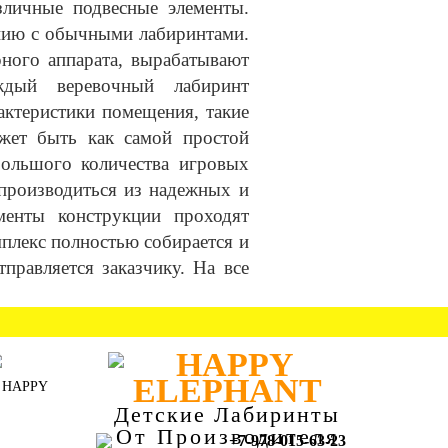
зличные подвесные элементы.
нию с обычными лабиринтами.
ного аппарата, вырабатывают
ждый веревочный лабиринт
актеристики помещения, такие
ожет быть как самой простой
большого количества игровых
 производиться из надежных и
менты конструкции проходят
мплекс полностью собирается и
тправляется заказчику. На все
Детские Лабиринты
От Производителя
+7-978-015-63-23