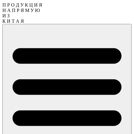
П Р О Д У К Ц И Я
Н А П Р Я М У Ю
И З
К И Т А Я