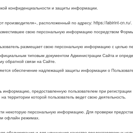
тикой конфиденциальности и защиты информации.
 производителя», расположенный по адресу: https://labirint-cn.ru/.
разместившее свою персональную информацию посредством Формы
льзователь размещает свою персональную информацию с целью п
официальным типовым документом Администрации Сайта и опреде
у обратной связи на Сайте.
ется обеспечение надлежащей защиты информации о Пользователе
ть информацию, предоставленную пользователем при регистрации 
 на территории которой пользователь ведет свою деятельность.
сти некоторую персональную информацию. Для проверки предостав
или офлайн режимах.
ля обслуживания и для улучшения качества предоставляемых услу