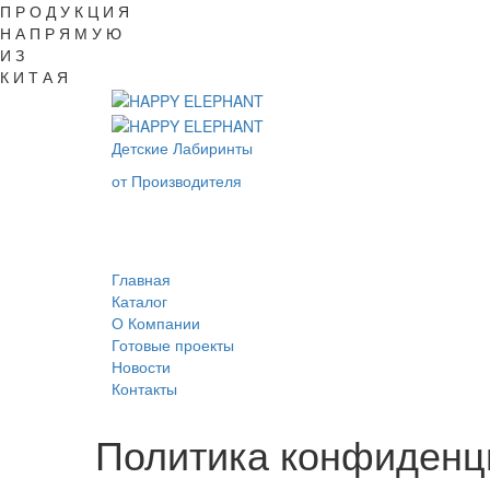
П Р О Д У К Ц И Я
Н А П Р Я М У Ю
И З
К И Т А Я
Детские Лабиринты
от Производителя
Главная
Каталог
О Компании
Готовые проекты
Новости
Контакты
Политика конфиденц