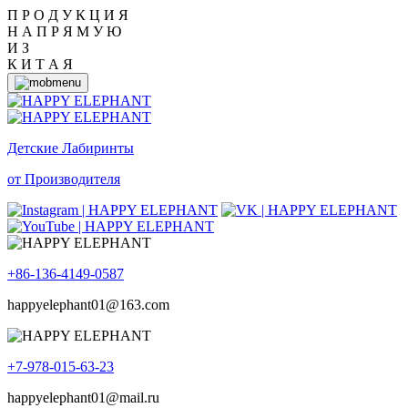
П Р О Д У К Ц И Я
Н А П Р Я М У Ю
И З
К И Т А Я
Детские Лабиринты
от Производителя
+86-136-4149-0587
happyelephant01@163.com
+7-978-015-63-23
happyelephant01@mail.ru