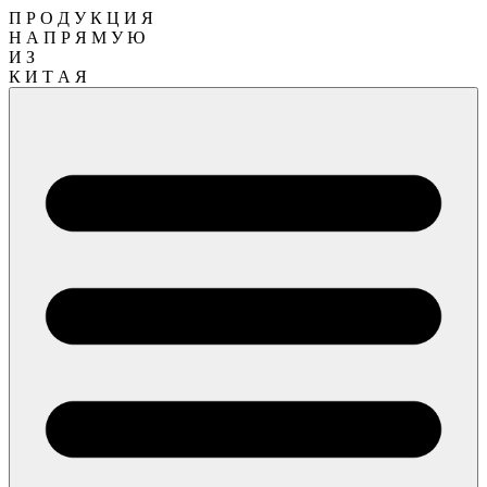
П Р О Д У К Ц И Я
Н А П Р Я М У Ю
И З
К И Т А Я