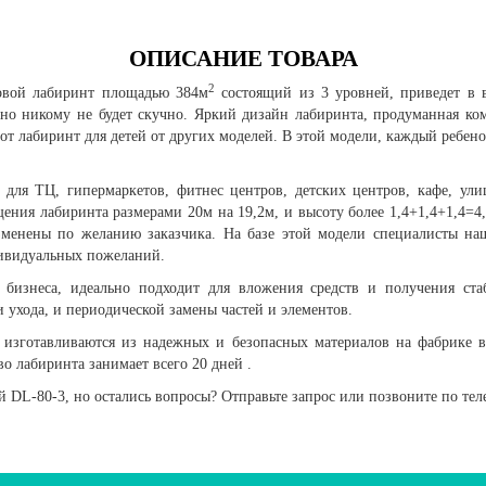
ОПИСАНИЕ ТОВАРА
2
овой лабиринт площадью 384м
состоящий из 3 уровней, приведет в 
чно никому не будет скучно. Яркий дизайн лабиринта, продуманная ко
тот лабиринт для детей от других моделей. В этой модели, каждый ребенок
 для ТЦ, гипермаркетов, фитнес центров, детских центров, кафе, у
ения лабиринта размерами 20м на 19,2м, и высоту более 1,4+1,4+1,4=4
менены по желанию заказчика. На базе этой модели специалисты на
дивидуальных пожеланий.
бизнеса, идеально подходит для вложения средств и получения ста
 ухода, и периодической замены частей и элементов.
изготавливаются из надежных и безопасных материалов на фабрике в 
о лабиринта занимает всего 20 дней .
й DL-80-3, но остались вопросы? Отправьте запрос или позвоните по тел