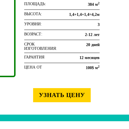
2
ПЛОЩАДЬ:
384 м
ВЫСОТА:
1,4+1,4+1,4=4,2м
УРОВНИ:
3
ВОЗРАСТ:
2-12 лет
СРОК
20 дней
ИЗГОТОВЛЕНИЯ:
ГАРАНТИЯ
12 месяцев
2
ЦЕНА ОТ
100$ м
УЗНАТЬ ЦЕНУ