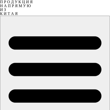
П Р О Д У К Ц И Я
Н А П Р Я М У Ю
И З
К И Т А Я