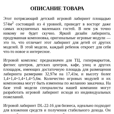
ОПИСАНИЕ ТОВАРА
Этот потрясающий детский игровой лабиринт площадью
2
574м
состоящий из 4 уровней, приведет в восторг даже
самых искушенных маленьких гостей. В нем уж точно
никому не будет скучно. Яркий дизайн лабиринта,
продуманная компоновка, оригинальные игровые модули —
это то, что отличает этот лабиринт для детей от других
моделей. В этой модели, каждый ребенок откроет для себя
что-то новое и интересное.
Игровой комплекс предназначен для ТЦ, гипермаркетов,
фитнес центров, детских центров, кафе, улиц и других
площадок, имеющих достаточную площадь для размещения
лабиринта размерами 32,97м на 17,41м, и высоту более
1,4+1,4+1,4+1,4=5,6м. Количество игровых модулей и их
компоновка могут быть изменены по желанию заказчика. На
базе этой модели специалисты нашей компании могут
разработать игровой лабиринт исходя из индивидуальных
пожеланий.
Игровой лабиринт DL-22-16 для бизнеса, идеально подходит
для вложения средств и получения стабильного дохода. Он