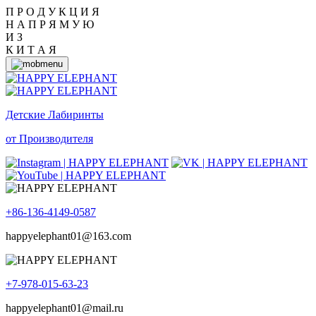
П Р О Д У К Ц И Я
Н А П Р Я М У Ю
И З
К И Т А Я
Детские Лабиринты
от Производителя
+86-136-4149-0587
happyelephant01@163.com
+7-978-015-63-23
happyelephant01@mail.ru