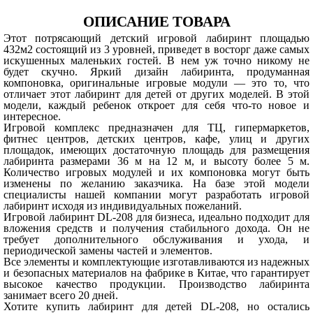
ОПИСАНИЕ ТОВАРА
Этот потрясающий детский игровой лабиринт площадью
432м
2
состоящий из 3 уровней, приведет в восторг даже самых
искушенных маленьких гостей. В нем уж точно никому не
будет скучно. Яркий дизайн лабиринта, продуманная
компоновка, оригинальные игровые модули — это то, что
отличает этот лабиринт для детей от других моделей. В этой
модели, каждый ребенок откроет для себя что-то новое и
интересное.
Игровой комплекс предназначен для ТЦ, гипермаркетов,
фитнес центров, детских центров, кафе, улиц и других
площадок, имеющих достаточную площадь для размещения
лабиринта размерами 36 м на 12 м, и высоту более 5 м.
Количество игровых модулей и их компоновка могут быть
изменены по желанию заказчика. На базе этой модели
специалисты нашей компании могут разработать игровой
лабиринт исходя из индивидуальных пожеланий.
Игровой лабиринт DL-208 для бизнеса, идеально подходит для
вложения средств и получения стабильного дохода. Он не
требует дополнительного обслуживания и ухода, и
периодической замены частей и элементов.
Все элементы и комплектующие изготавливаются из надежных
и безопасных материалов на фабрике в Китае, что гарантирует
высокое качество продукции. Производство лабиринта
занимает всего 20 дней.
Хотите купить лабиринт для детей DL-208, но остались