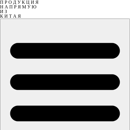
П Р О Д У К Ц И Я
Н А П Р Я М У Ю
И З
К И Т А Я