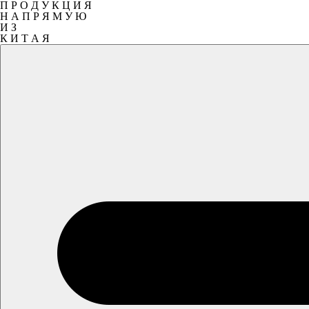
П Р О Д У К Ц И Я
Н А П Р Я М У Ю
И З
К И Т А Я