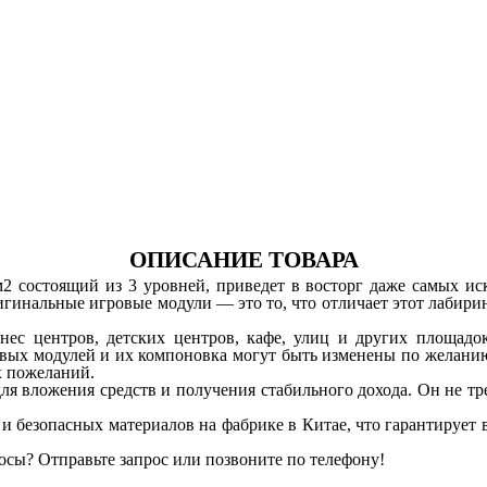
ОПИСАНИЕ ТОВАРА
м
2
состоящий из 3 уровней, приведет в восторг даже самых ис
гинальные игровые модули — это то, что отличает этот лабирин
тнес центров, детских центров, кафе, улиц и других площад
гровых модулей и их компоновка могут быть изменены по желани
х пожеланий.
ля вложения средств и получения стабильного дохода. Он не т
 безопасных материалов на фабрике в Китае, что гарантирует 
осы? Отправьте запрос или позвоните по телефону!