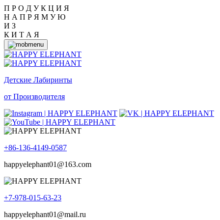
П Р О Д У К Ц И Я
Н А П Р Я М У Ю
И З
К И Т А Я
Детские Лабиринты
от Производителя
+86-136-4149-0587
happyelephant01@163.com
+7-978-015-63-23
happyelephant01@mail.ru