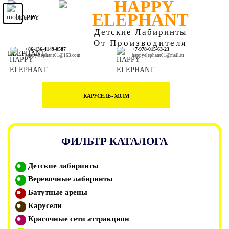
Детские Лабиринты
От Производителя
+86-136-4149-0587
+7-978-015-63-23
happyelephant01@163.com
happyelephant01@mail.ru
КАРУСЕЛЬ - ХОЛМ
ФИЛЬТР КАТАЛОГА
Детские лабиринты
Веревочные лабиринты
Батутные арены
Карусели
Красочные сети аттракцион