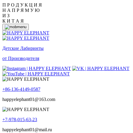
П Р О Д У К Ц И Я
Н А П Р Я М У Ю
И З
К И Т А Я
Детские Лабиринты
от Производителя
+86-136-4149-0587
happyelephant01@163.com
+7-978-015-63-23
happyelephant01@mail.ru