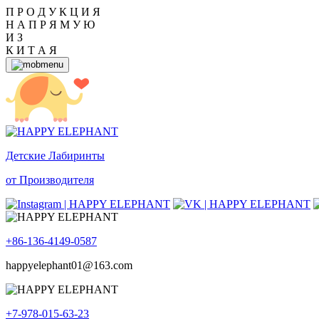
П Р О Д У К Ц И Я
Н А П Р Я М У Ю
И З
К И Т А Я
Детские Лабиринты
от Производителя
+86-136-4149-0587
happyelephant01@163.com
+7-978-015-63-23