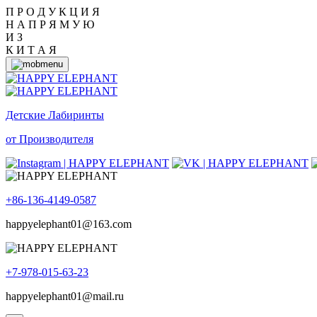
П Р О Д У К Ц И Я
Н А П Р Я М У Ю
И З
К И Т А Я
Детские Лабиринты
от Производителя
+86-136-4149-0587
happyelephant01@163.com
+7-978-015-63-23
happyelephant01@mail.ru