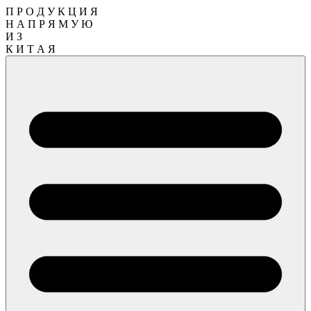
П Р О Д У К Ц И Я
Н А П Р Я М У Ю
И З
К И Т А Я