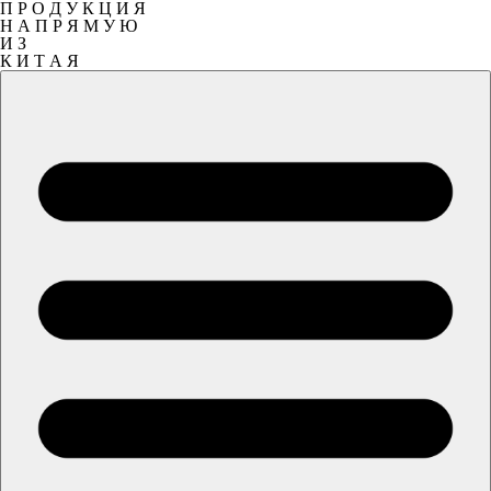
П Р О Д У К Ц И Я
Н А П Р Я М У Ю
И З
К И Т А Я