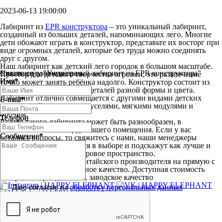
2023-06-13 19:00:00
Лабиринт из
EPR конструктора
– это уникальный лабиринт,
созданный из больших деталей, напоминающих лего. Многие
дети обожают играть в конструктор, представьте их восторг при
виде огромных деталей, которые без труда можно соединять
друг с другом.
Наш лабиринт как детский лего городок в большом масштабе.
Связаться с менеджером
Узнать цену "Уникальный лабиринт из EPR конструктора"
Простор для детского творчества огромен, это развлечение
Имя*
Имя*
точно может занять ребёнка надолго. Конструктор состоит из
множества разноцветных деталей разной формы и цвета.
Лабиринт отлично совмещается с другими видами детских
E-mail*
E-mail*
развлечений: горками, каруселями, мягкими модулями и
прочим.
Телефон
Телефон
Размер такого лабиринта может быть разнообразен, в
зависимости от площади вашего помещения. Если у вас
Сообщение*
Сообщение*
остались вопросы, то свяжитесь с нами, наши менеджеры
помогут вам определиться в выборе и подскажут как лучше и
выгоднее оборудовать игровое пространство.
Детские Лабиринты от китайского производителя на прямую с
завода. Сертифицированное качество. Доступная стоимость
товара, быстрая доставка, заводское качество
Даю согласие на
Даю согласие на
обработку персональных данных
обработку персональных данных
Детские Лабиринты