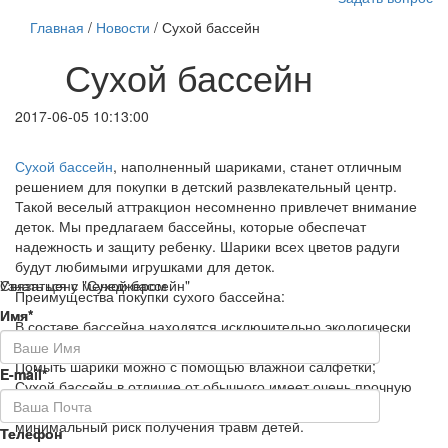
Главная
/
Новости
/ Сухой бассейн
Сухой бассейн
2017-06-05 10:13:00
Сухой бассейн
, наполненный шариками, станет отличным
решением для покупки в детский развлекательный центр.
Такой веселый аттракцион несомненно привлечет внимание
деток. Мы предлагаем бассейны, которые обеспечат
надежность и защиту ребенку. Шарики всех цветов радуги
будут любимыми игрушками для деток.
Связаться с менеджером
Узнать цену "Сухой бассейн"
Преимущества покупки сухого бассейна:
Имя*
Имя*
В составе бассейна находятся исключительно экологически
чистые компоненты и материалы;
Помыть шарики можно с помощью влажной салфетки;
E-mail*
E-mail*
Сухой бассейн в отличие от обычного имеет очень прочную
конструкцию, благодаря которой исключается даже
минимальный риск получения травм детей.
Телефон
Телефон