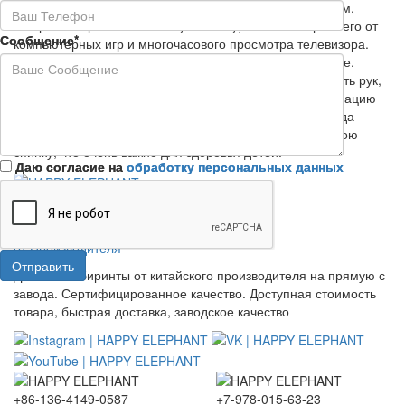
Наши бассейны обладают ярким и красочным дизайном,
который понравится любому малышу, а также оторвет его от
Сообщение*
Сообщение*
компьютерных игр и многочасового просмотра телевизора.
Игры в бассейне не только веселые, но еще и полезные.
Разноцветные шарики смогут развить у ребенка ловкость рук,
отличную зрительную память, сориентировать координацию
малыша и просто поднять настроение. Кроме того, когда
ребенок играется в бассейне он также массажирует свою
спинку, что очень важно для здоровья детей.
Даю согласие на
Даю согласие на
обработку персональных данных
обработку персональных данных
Детские Лабиринты
от Производителя
Отправить
Отправить
Детские Лабиринты от китайского производителя на прямую с
завода. Сертифицированное качество. Доступная стоимость
товара, быстрая доставка, заводское качество
+86-136-4149-0587
+7-978-015-63-23