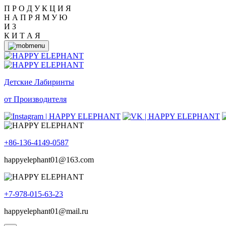
П Р О Д У К Ц И Я
Н А П Р Я М У Ю
И З
К И Т А Я
Детские Лабиринты
от Производителя
+86-136-4149-0587
happyelephant01@163.com
+7-978-015-63-23
happyelephant01@mail.ru