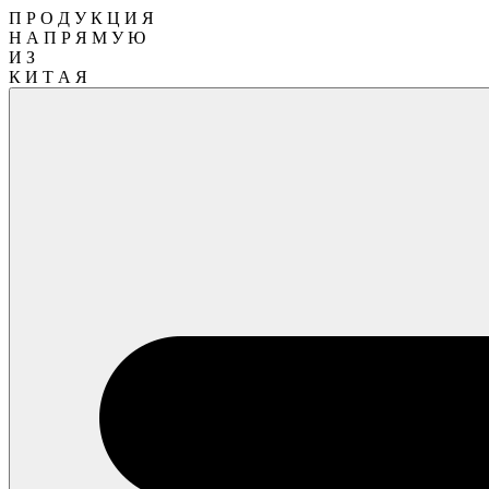
П Р О Д У К Ц И Я
Н А П Р Я М У Ю
И З
К И Т А Я