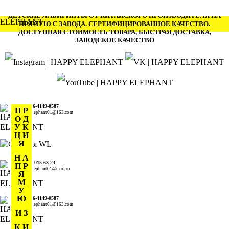
ДЕТСКИЕ ЛАБИРИНТЫ ОТ КИТАЙСКОГО ПРОИЗВОДИТЕЛЯ НА
ПРЯМУЮ С ЗАВОДА. СЕРТИФИЦИРОВАННОЕ КАЧЕСТВО.
ДОСТУПНАЯ СТОИМОСТЬ ТОВАРА, БЫСТРАЯ ДОСТАВКА,
ЗАВОДСКОЕ КАЧЕСТВО
+86-136-4149-0587
П Р
happyelephant01@163.com
О Д
У К
Ц И
Я
Н А
+7-978-015-63-23
П Р
happyelephant01@mail.ru
Я
М
У
Ю
+86-136-4149-0587
happyelephant01@163.com
И З
К И