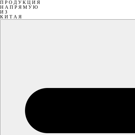
П Р О Д У К Ц И Я
Н А П Р Я М У Ю
И З
К И Т А Я