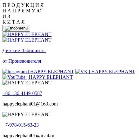
П Р О Д У К Ц И Я
Н А П Р Я М У Ю
И З
К И Т А Я
Детские Лабиринты
от Производителя
+86-136-4149-0587
happyelephant01@163.com
+7-978-015-63-23
happyelephant01@mail.ru