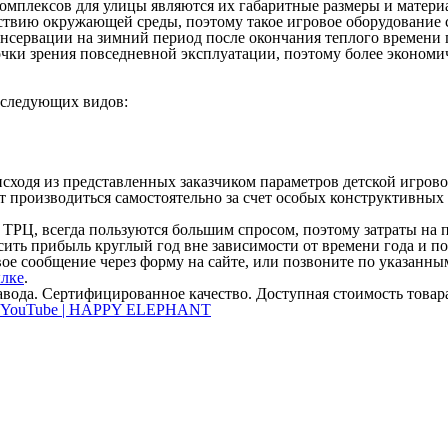
плексов для улицы являются их габаритные размеры и материал
твию окружающей среды, поэтому такое игровое оборудование с
нсервации на зимний период после окончания теплого времени 
чки зрения повседневной эксплуатации, поэтому более экономич
 следующих видов:
сходя из представленных заказчиком параметров детской игрово
т производиться самостоятельно за счет особых конструктивных
ТРЦ, всегда пользуются большим спросом, поэтому затраты на 
осить прибыль круглый год вне зависимости от времени года и п
вое сообщение через форму на сайте, или позвоните по указанны
лке
.
вода. Сертифицированное качество. Доступная стоимость товара,