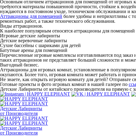
Основным отличием аттракционов для помещений от игровых ком
требуются материалы повышенной прочности, стойкие к воздейс
нуждаются в постоянном уходе, техническом обслуживании и ко
Аттракционы для помещений
более удобны и неприхотливы с то
ремонтных работ, а также технического обслуживания.
Виды аттракционов.
К наиболее популярным относятся аттракционы для помещений
Игровые детские лабиринты
Детские веревочные лабиринты
Сухие бассейны с шариками для детей
Батутные арены для помещений
Перечисленные игровые комплексы изготавливаются под заказ и
таких аттракционов не представляет большой сложности и може
Выгодный бизнес.
Аттракционы для игровых комнат, установленные в популярном 
окупаются. Более того, игровая комната может работать и прин
Не знаете, как открыть игровую комнату для детей? Отправьте с
Готовые проекты и фото игровых комнат в нашей галерее по
ссы
Детские Лабиринты от китайского производителя на прямую с за
Детские Лабиринты
от Производителя
Детские Лабиринты
от Производителя