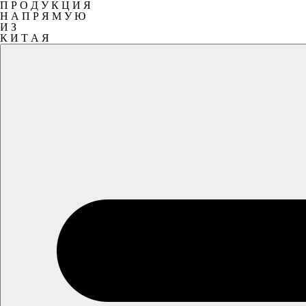
П Р О Д У К Ц И Я
Н А П Р Я М У Ю
И З
К И Т А Я