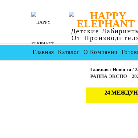
Детские Лабиринт
От Производител
Главная
Каталог
О Компании
Готов
Главная
/
Новости
/ 
РАППА ЭКСПО – 20
24 МЕЖДУН