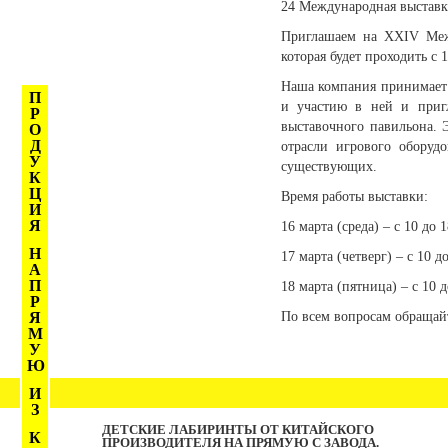
24 Международная выставк
Приглашаем на XXIV Меж
которая будет проходить с 
Наша компания принимает у
П
и участию в ней и приг
Р
выставочного павильона. 
О
Д
отрасли игрового оборуд
У
существующих.
К
Ц
Время работы выставки:
И
Я
16 марта (среда) – с 10 до 1
Н
17 марта (четверг) – с 10 до
А
П
18 марта (пятница) – с 10 д
Р
Я
По всем вопросам обращайт
М
У
Ю
И
З
ДЕТСКИЕ ЛАБИРИНТЫ ОТ КИТАЙСКОГО
К
ПРОИЗВОДИТЕЛЯ НА ПРЯМУЮ С ЗАВОДА.